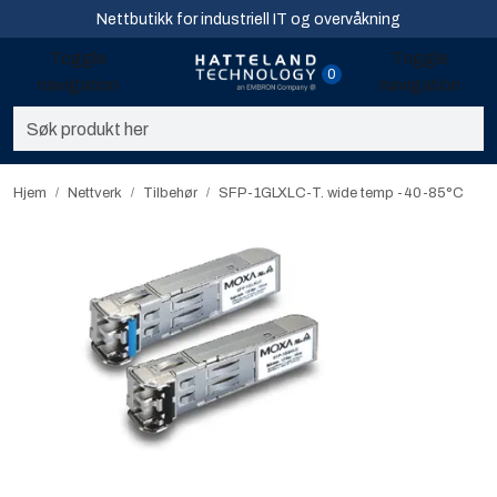
Skip to main content
Nettbutikk for industriell IT og overvåkning
Toggle
Toggle
0
navigation
navigation
Sikkerhet og overvåkning
Nettverk
Hjem
Nettverk
Tilbehør
SFP-1GLXLC-T. wide temp -40-85°C
Computing
Software og analyse
Infosenter
Sikkerhet og overvåkning
Nettverk