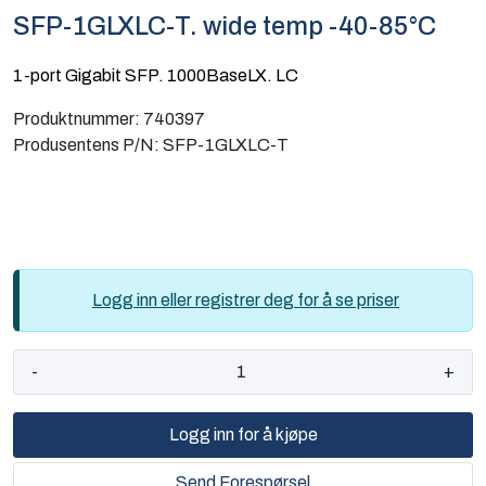
SFP-1GLXLC-T. wide temp -40-85°C
Computing
1-port Gigabit SFP. 1000BaseLX. LC
Software og analyse
Produktnummer:
740397
Kurs og eventer
Produsentens P/N:
SFP-1GLXLC-T
Infosenter
Logg inn eller registrer deg for å se priser
-
+
Logg inn for å kjøpe
Send Forespørsel