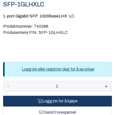
SFP-1GLHXLC
Computing
1-port Gigabit SFP. 1000BaseLHX. LC
Software og analyse
Produktnummer:
740398
Produsentens P/N:
SFP-1GLHXLC
Kurs og eventer
Infosenter
Logg inn eller registrer deg for å se priser
-
+
Logg inn for å kjøpe
Send Forespørsel