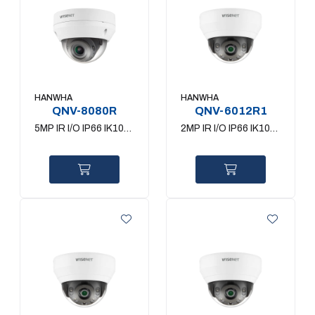
HANWHA
HANWHA
QNV-8080R
QNV-6012R1
5MP IR I/O IP66 IK10
2MP IR I/O IP66 IK10
3.2~10mm
2.8mm