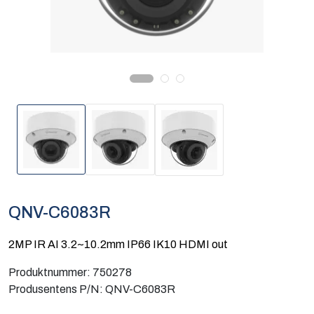
Computing
Software og analyse
Kurs og eventer
Infosenter
QNV-C6083R
2MP IR AI 3.2~10.2mm IP66 IK10 HDMI out
Produktnummer:
750278
Produsentens P/N:
QNV-C6083R