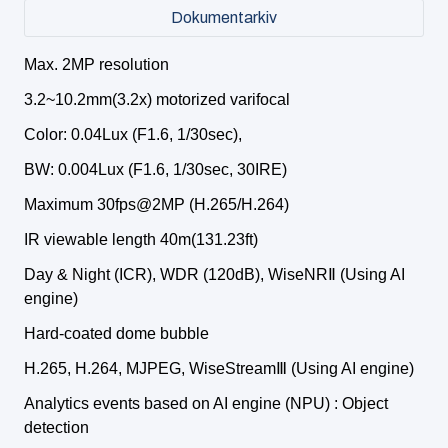
Dokumentarkiv
Max. 2MP resolution
3.2~10.2mm(3.2x) motorized varifocal
Color: 0.04Lux (F1.6, 1/30sec),
BW: 0.004Lux (F1.6, 1/30sec, 30IRE)
Maximum 30fps@2MP (H.265/H.264)
IR viewable length 40m(131.23ft)
Day & Night (ICR), WDR (120dB), WiseNR
Ⅱ
(Using AI
engine)
Hard-coated dome bubble
H.265, H.264, MJPEG, WiseStream
Ⅲ
(Using AI engine)
Analytics events based on AI engine (NPU) : Object
detection