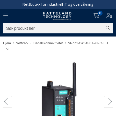
Skip to main content
Nettbutikk for industriell IT og overvåkning
0
Toggle navigation
Toggl
Sikkerhet og overvåkning
Nettverk
Hjem
Nettverk
Seriell konnektivitet​
NPort IAW5150A-6I-O-EU
Computing
Software og analyse
Infosenter
Sikkerhet og overvåkning
Nettverk