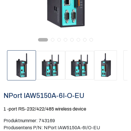
Computing
Software og analyse
Kurs og eventer
Infosenter
NPort IAW5150A-6I-O-EU
1 -port RS-232/422/485 wireless device
Produktnummer:
743169
Produsentens P/N:
NPort IAW5150A-6I/O-EU