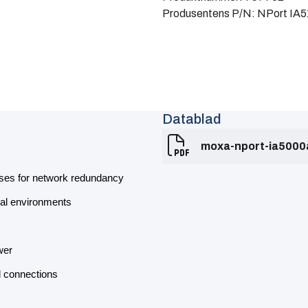
Produsentens P/N:
NPort IA
Datablad
moxa-nport-ia5000
sses for network redundancy
ial environments
wer
l connections