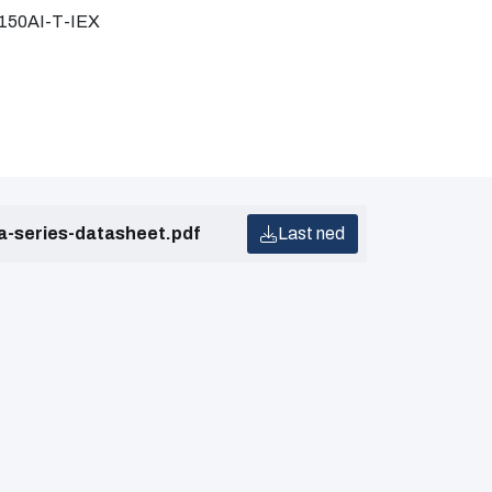
5150AI-T-IEX
a-series-datasheet.pdf
Last ned