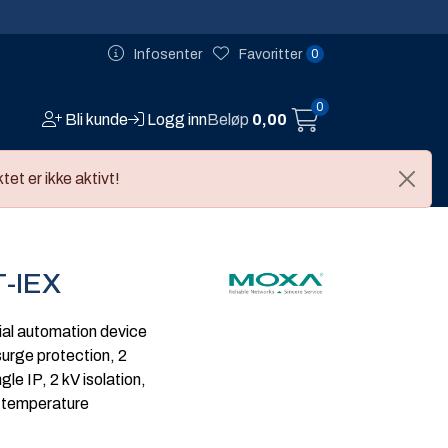
0
Infosenter
Favoritter
0
Bli kunde
Logg inn
Beløp
0,00
Infosenter
s og eventer
tet er ikke aktivt!
T-IEX
ial automation device
urge protection, 2
le IP, 2 kV isolation,
 temperature