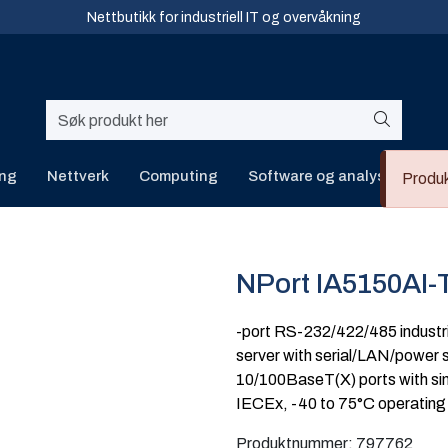
Nettbutikk for industriell IT og overvåkning
ing
Nettverk
Computing
Software og analyse
Kur
Produk
NPort IA5150AI-
-port RS-232/422/485 industr
server with serial/LAN/power s
10/100BaseT(X) ports with sing
IECEx, -40 to 75°C operating
Produktnummer:
797762