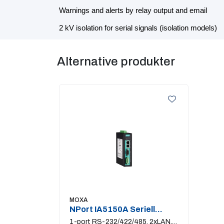
Warnings and alerts by relay output and email
2 kV isolation for serial signals (isolation models)
Alternative produkter
MOXA
NPort IA5150A Seriell
Device Server
1-port RS-232/422/485. 2xLAN.