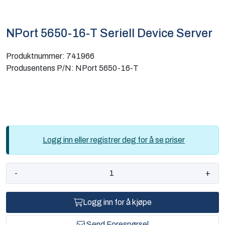
Computing
NPort 5650-16-T Seriell Device Server
Software og analyse
Produktnummer:
741966
Kurs og eventer
Produsentens P/N:
NPort 5650-16-T
Infosenter
Logg inn eller registrer deg for å se priser
-
+
Logg inn for å kjøpe
Send Forespørsel