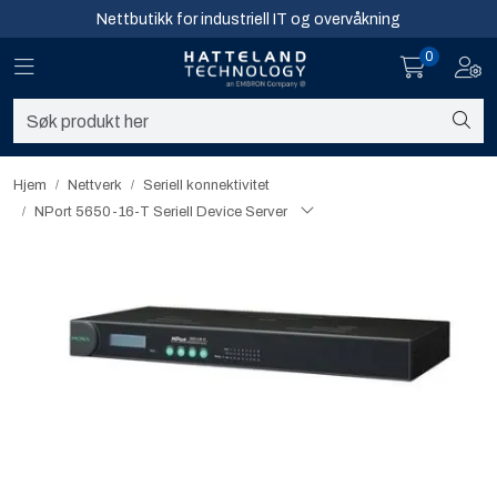
Skip to main content
Nettbutikk for industriell IT og overvåkning
0
Toggle navigation
Toggl
Sikkerhet og overvåkning
Nettverk
Hjem
Nettverk
Seriell konnektivitet​
NPort 5650-16-T Seriell Device Server
Computing
Software og analyse
Infosenter
Sikkerhet og overvåkning
Nettverk