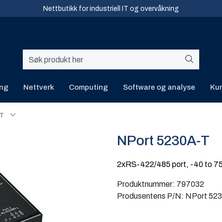
Nettbutikk for industriell IT og overvåkning
ing
Nettverk
Computing
Software og analyse
Kur
-T
NPort 5230A-T
2xRS-422/485 port, -40 to 7
Produktnummer:
797032
Produsentens P/N:
NPort 52