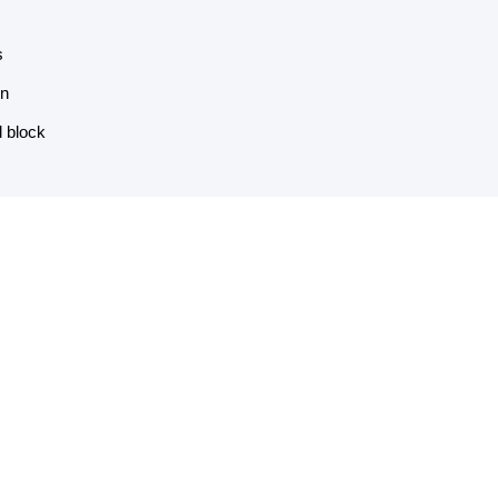
s
on
l block