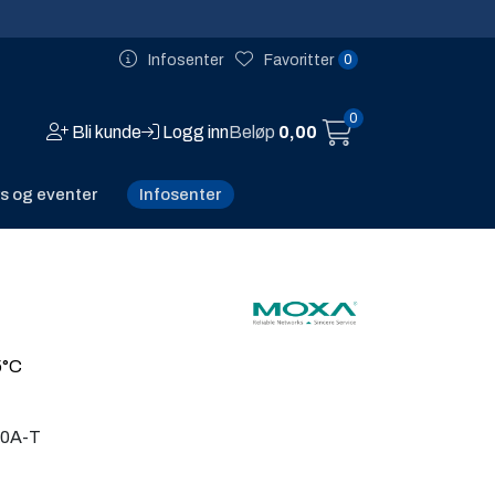
0
Infosenter
Favoritter
0
Bli kunde
Logg inn
Beløp
0,00
Infosenter
s og eventer
5°C
30A-T