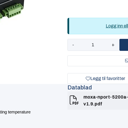
Logg inn ell
-
+
Legg til favoritter
Datablad
moxa-nport-5200a-
v1.9.pdf
ating temperature