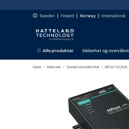
Skip to main content
|
|
|
Sweden
Finland
Norway
International
Alle produkter
Sikkerhet og overvåkn
Hjem
Nettverk
Seriell konnektivitet​
NPort 5230A