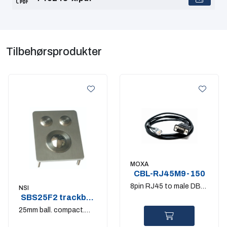
Tilbehørsprodukter
MOXA
CBL-RJ45M9-150
8pin RJ45 to male DB9
NSI
SBS25F2 trackball
connection cable
stainless steel
25mm ball. compact.
combo PS/S2 &USB