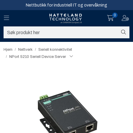
Skip to main content
Nettbutikk for industriell IT og overvåkning
0
Toggle navigation
Toggl
Sikkerhet og overvåkning
Nettverk
Hjem
Nettverk
Seriell konnektivitet​
NPort 5210 Seriell Device Server
Computing
Software og analyse
Infosenter
Sikkerhet og overvåkning
Nettverk