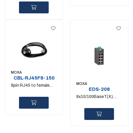
MOXA
CBL-RJ45F9-150
MOXA
8pin RJ45 to female
EDS-208
DB9 connection cable
8x10/100BaseT(X).
Plastic Housing