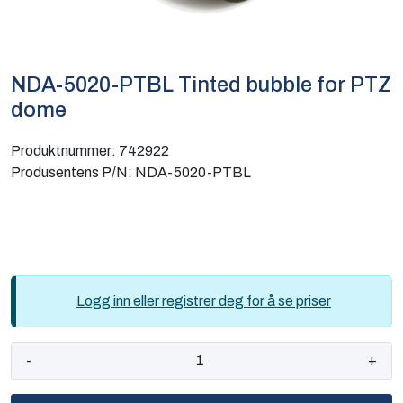
Computing
Software og analyse
NDA-5020-PTBL Tinted bubble for PTZ
dome
Kurs og eventer
Produktnummer:
742922
Infosenter
Produsentens P/N:
NDA-5020-PTBL
Logg inn eller registrer deg for å se priser
-
+