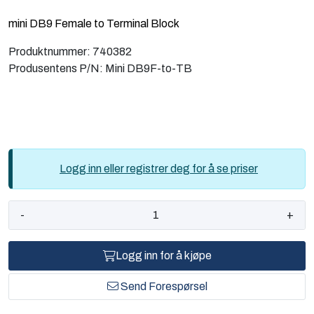
Computing
mini DB9 Female to Terminal Block
Produktnummer:
740382
Software og analyse
Produsentens P/N:
Mini DB9F-to-TB
Kurs og eventer
Infosenter
Logg inn eller registrer deg for å se priser
-
+
Logg inn for å kjøpe
Send Forespørsel