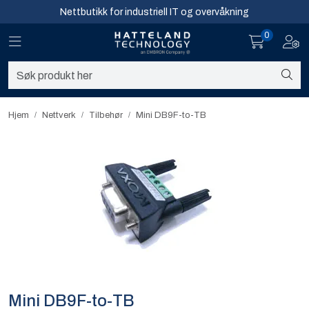
Skip to main content
Nettbutikk for industriell IT og overvåkning
0
Toggle navigation
Toggl
Sikkerhet og overvåkning
Nettverk
Hjem
Nettverk
Tilbehør
Mini DB9F-to-TB
Computing
Software og analyse
Infosenter
Sikkerhet og overvåkning
Nettverk
Mini DB9F-to-TB