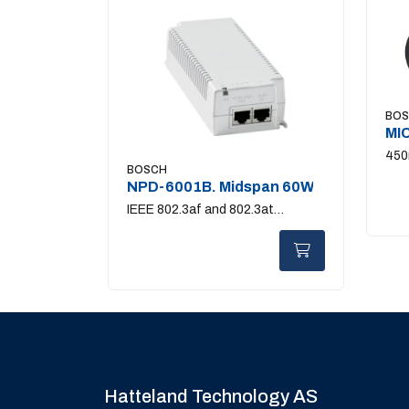
BO
MIC
whi
450
BOSCH
fini
NPD-6001B. Midspan 60W
IEEE 802.3af and 802.3at
standards
Hatteland Technology AS