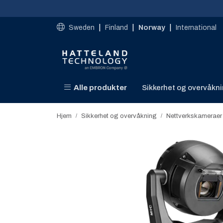
Skip to main content
|
|
|
Sweden
Finland
Norway
International
Alle produkter
Sikkerhet og overvåkn
Hjem
Sikkerhet og overvåkning
Nettverkskameraer