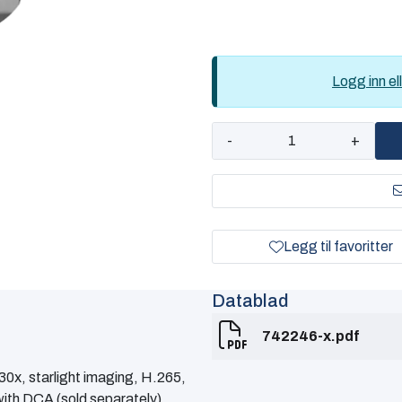
Logg inn ell
-
+
Legg til favoritter
Datablad
742246-x.pdf
x, starlight imaging, H.265,
with DCA (sold separately).