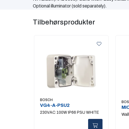
Optional illuminator (sold separately).
Tilbehørsprodukter
BOSCH
BO
VG4-A-PSU2
MI
230VAC 100W IP66 PSU WHITE
Wal