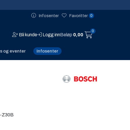
0
Infosenter
Favoritter
0
Bli kunde
Logg inn
Beløp
0,00
Infosenter
s og eventer
2-Z30B