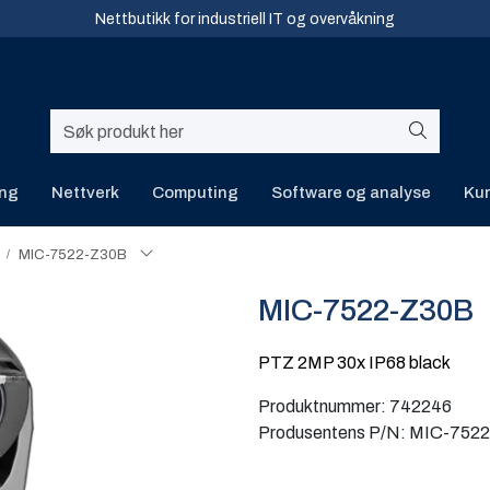
Nettbutikk for industriell IT og overvåkning
ing
Nettverk
Computing
Software og analyse
Kur
MIC-7522-Z30B
MIC-7522-Z30B
PTZ 2MP 30x IP68 black
Produktnummer:
742246
Produsentens P/N:
MIC-752