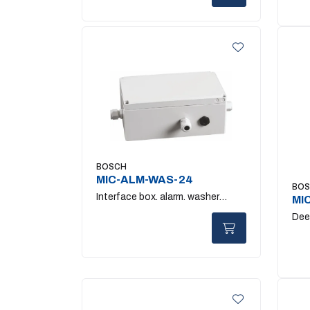
BOSCH
MIC-ALM-WAS-24
BO
Interface box. alarm. washer
MI
pump. 24VAC
Dee
bla