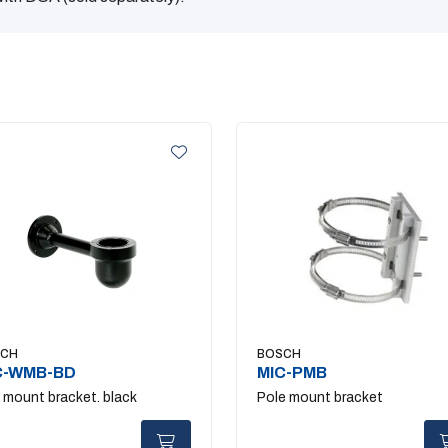
SCH
BOSCH
C-WMB-BD
MIC-PMB
l mount bracket. black
Pole mount bracket