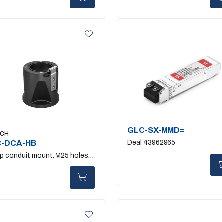
GLC-SX-MMD=
SCH
C-DCA-HB
Deal 43962965
p conduit mount. M25 holes.
ck