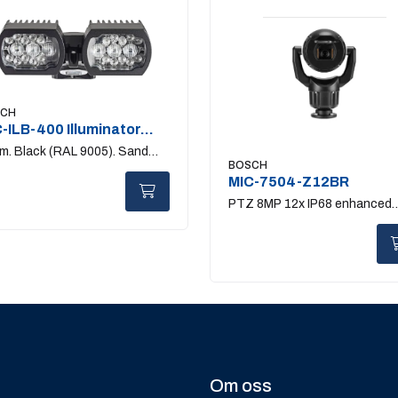
SCH
-ILB-400 Illuminator
te + IR light
m. Black (RAL 9005). Sand
BOSCH
sh
MIC-7504-Z12BR
PTZ 8MP 12x IP68 enhanced
black
Om oss