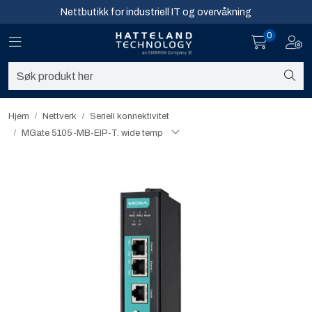
Skip to main content
Nettbutikk for industriell IT og overvåkning
0
Toggle navigation
Toggl
Sikkerhet og overvåkning
Nettverk
Hjem
Nettverk
Seriell konnektivitet​
MGate 5105-MB-EIP-T. wide temp
Computing
Software og analyse
Infosenter
Sikkerhet og overvåkning
Nettverk