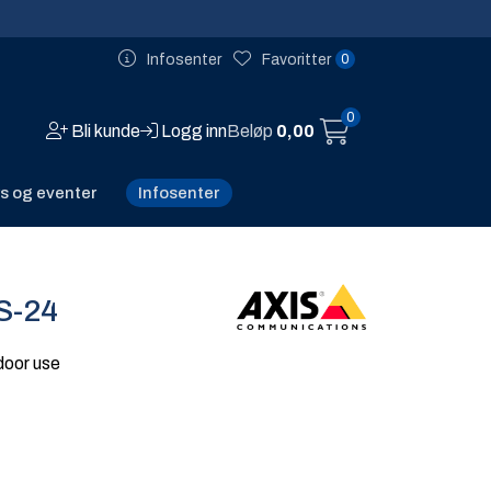
0
Infosenter
Favoritter
0
Bli kunde
Logg inn
Beløp
0,00
Infosenter
s og eventer
S-24
door use