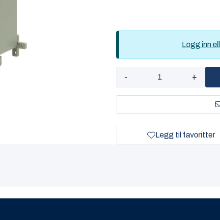
Logg inn ell
-
+
Legg til favoritter