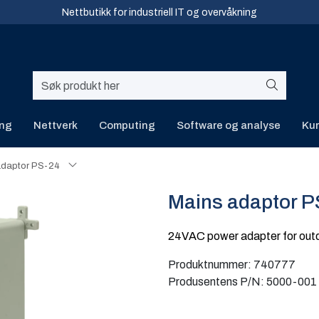
Nettbutikk for industriell IT og overvåkning
ing
Nettverk
Computing
Software og analyse
Kur
adaptor PS-24
Mains adaptor P
24VAC power adapter for out
Produktnummer:
740777
Produsentens P/N:
5000-001