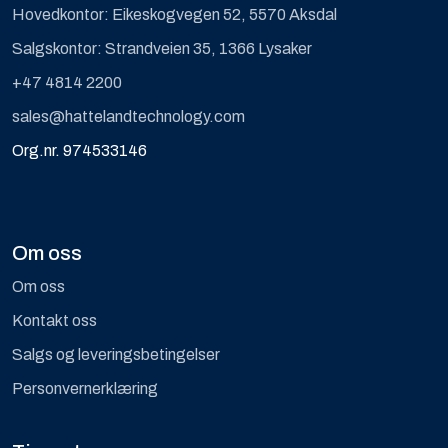
Hovedkontor: Eikeskogvegen 52, 5570 Aksdal
Computing
Salgskontor: Strandveien 35, 1366 Lysaker
Software og analyse
+47 4814 2200
sales@hattelandtechnology.com
Kurs og eventer
Org.nr. 974533146
Infosenter
Om oss
Om oss
Kontakt oss
Salgs og leveringsbetingelser
Personvernerklæring