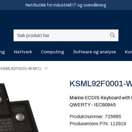
Nettbutikk for industriell IT og overvåkning
ing
Nettverk
Computing
Software og analyse
Kur
KSML92F0001-W-MC1
KSML92F0001-
Marine ECDIS Keyboard with t
QWERTY - IEC60945
Produktnummer:
725885
Produsentens P/N:
112919