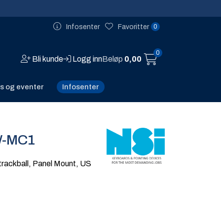
0
Infosenter
Favoritter
0
Bli kunde
Logg inn
Beløp
0,00
Infosenter
s og eventer
W-MC1
rackball, Panel Mount, US