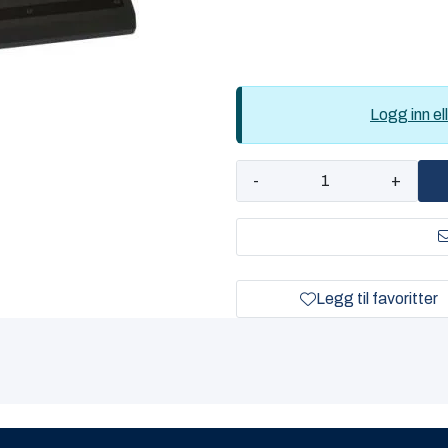
Logg inn ell
-
+
Legg til favoritter