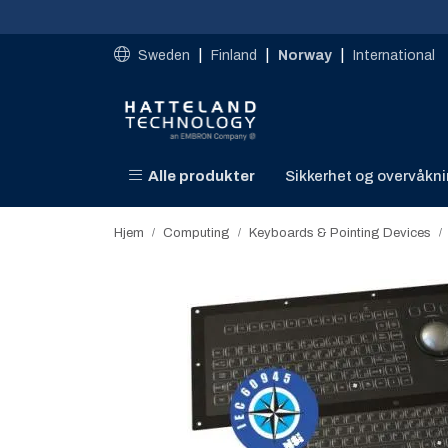
Skip to main content
|
|
|
Sweden
Finland
Norway
International
Alle produkter
Sikkerhet og overvåkn
Hjem
Computing
Keyboards & Pointing Devices