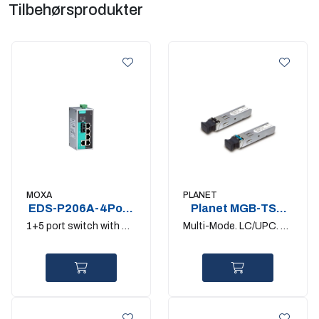
Tilbehørsprodukter
MOXA
PLANET
EDS-P206A-4PoE-
Planet MGB-TSX
S-SC
1Gigabit SFP
1+5 port switch with 4-
Multi-Mode. LC/UPC. up
Port PoE+
to 550m