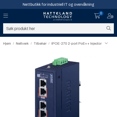
Skip to main content
Nettbutikk for industriell IT og overvåkning
0
Toggle navigation
Toggl
Sikkerhet og overvåkning
Nettverk
Hjem
Nettverk
Tilbehør
IPOE-270 2-port PoE++ Injector
Computing
Software og analyse
Infosenter
Sikkerhet og overvåkning
Nettverk