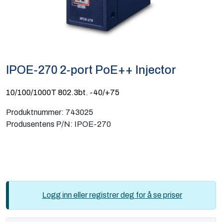
Computing
Software og analyse
Kurs og eventer
IPOE-270 2-port PoE++ Injector
Infosenter
10/100/1000T 802.3bt. -40/+75
Produktnummer:
743025
Produsentens P/N:
IPOE-270
Logg inn eller registrer deg for å se priser