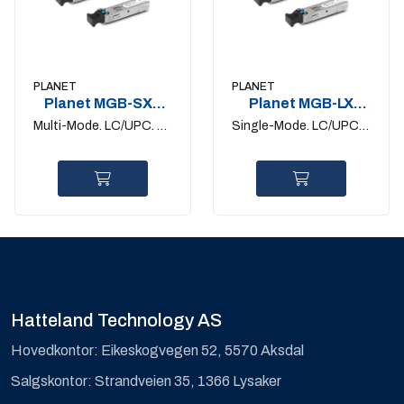
PLANET
PLANET
Planet MGB-SX2
Planet MGB-LX
1Gigabit SFP
1Gigabit SFP
Multi-Mode. LC/UPC. up
Single-Mode. LC/UPC.
to 2km
up to 20km
Hatteland Technology AS
Hovedkontor: Eikeskogvegen 52, 5570 Aksdal
Salgskontor: Strandveien 35, 1366 Lysaker