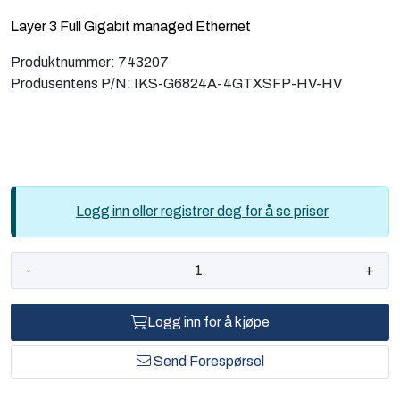
Computing
Layer 3 Full Gigabit managed Ethernet
Produktnummer:
743207
Software og analyse
Produsentens P/N:
IKS-G6824A-4GTXSFP-HV-HV
Kurs og eventer
Infosenter
Logg inn eller registrer deg for å se priser
-
+
Logg inn for å kjøpe
Send Forespørsel