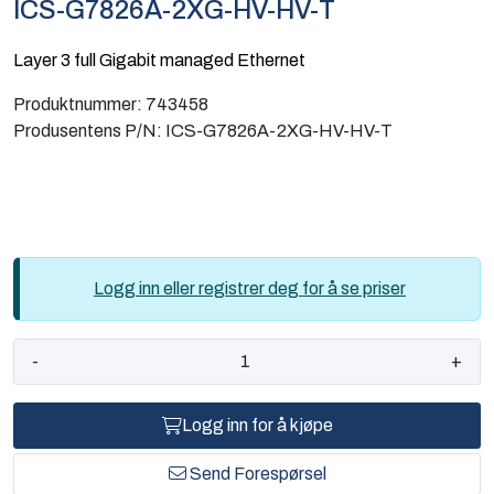
ICS-G7826A-2XG-HV-HV-T
Computing
Layer 3 full Gigabit managed Ethernet
Software og analyse
Produktnummer:
743458
Produsentens P/N:
ICS-G7826A-2XG-HV-HV-T
Kurs og eventer
Infosenter
Logg inn eller registrer deg for å se priser
-
+
Logg inn for å kjøpe
Send Forespørsel