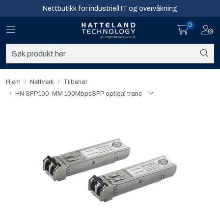
Skip to main content
Nettbutikk for industriell IT og overvåkning
0
Toggle navigation
Toggl
Sikkerhet og overvåkning
Nettverk
Hjem
Nettverk
Tilbehør
HN SFP100-MM 100MbpsSFP optical tranc
Computing
Software og analyse
Infosenter
Sikkerhet og overvåkning
Nettverk