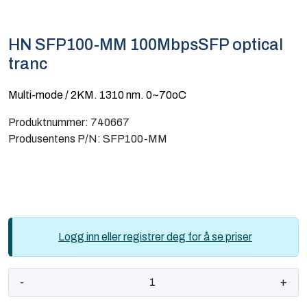
Computing
HN SFP100-MM 100MbpsSFP optical
Software og analyse
tranc
Kurs og eventer
Multi-mode / 2KM. 1310 nm. 0~70oC
Produktnummer:
740667
Infosenter
Produsentens P/N:
SFP100-MM
Logg inn eller registrer deg for å se priser
-
+