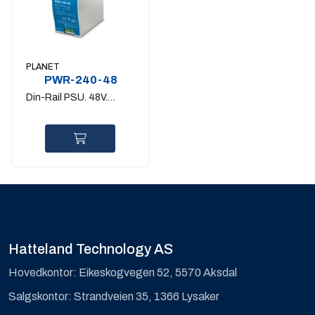
PLANET
PWR-240-48
Din-Rail PSU. 48V.
240W.
Hatteland Technology AS
Hovedkontor: Eikeskogvegen 52, 5570 Aksdal
Salgskontor: Strandveien 35, 1366 Lysaker