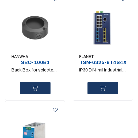
HANWHA
PLANET
SBO-100B1
TSN-6325-8T4S4X
Back Box for selected
IP30 DIN-rail Industrial
QNO bullet camera
L3