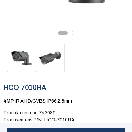
Computing
Software og analyse
Kurs og eventer
Infosenter
HCO-7010RA
4MP IR AHD/CVBS IP66 2.8mm
Produktnummer:
743089
Produsentens P/N:
HCO-7010RA