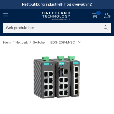
Skip to main content
Nettbutikk for industriell IT og overvåkning
0
Toggle navigation
Toggl
Sikkerhet og overvåkning
Nettverk
Hjem
Nettverk
Switcher
EDS-208-M-SC
Computing
Software og analyse
Infosenter
Sikkerhet og overvåkning
Nettverk