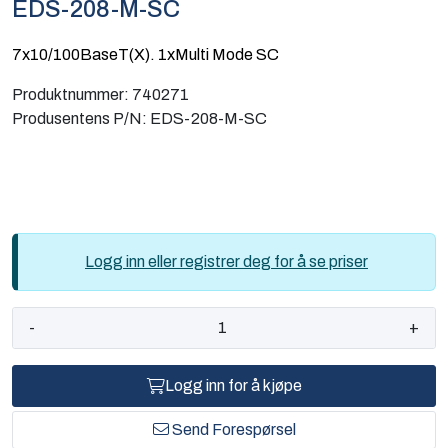
EDS-208-M-SC
Computing
7x10/100BaseT(X). 1xMulti Mode SC
Software og analyse
Produktnummer:
740271
Produsentens P/N:
EDS-208-M-SC
Kurs og eventer
Infosenter
Logg inn eller registrer deg for å se priser
-
+
Logg inn for å kjøpe
Send Forespørsel