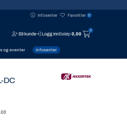
0
Infosenter
Favoritter
0
Bli kunde
Logg inn
Beløp
0,00
Infosenter
s og eventer
L-DC
103