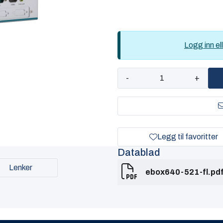
Logg inn ell
-
+
Legg til favoritter
Datablad
Lenker
ebox640-521-fl.pd