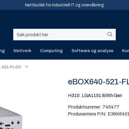
Nettbutikk for industriell IT og overvåkning
ing
Nettverk
Computing
Software og analyse
Kur
-521-FL-DC
eBOX640-521-F
H310. LGA1151 8/9th Gen
Produktnummer:
745477
Produsentens P/N:
E36K640