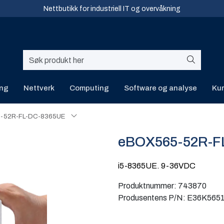
Nettbutikk for industriell IT og overvåkning
ing
Nettverk
Computing
Software og analyse
Kur
-52R-FL-DC-8365UE
eBOX565-52R-F
i5-8365UE. 9-36VDC
Produktnummer:
743870
Produsentens P/N:
E36K565