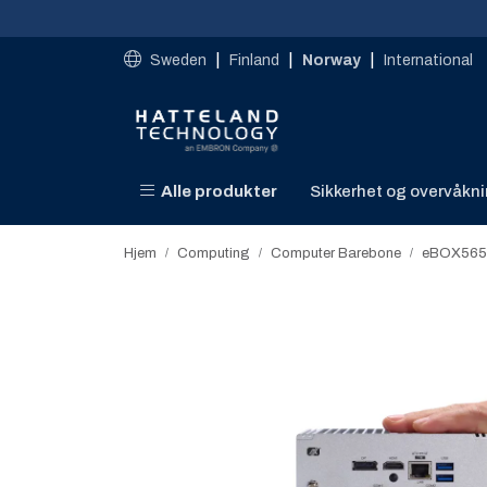
Skip to main content
|
|
|
Sweden
Finland
Norway
International
Alle produkter
Sikkerhet og overvåkn
Hjem
Computing
Computer Barebone
eBOX565