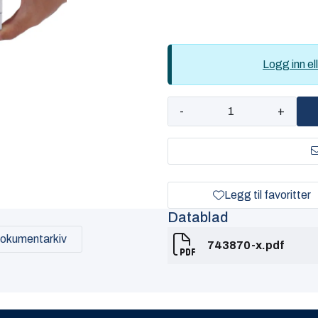
Logg inn ell
-
+
Legg til favoritter
Datablad
okumentarkiv
743870-x.pdf