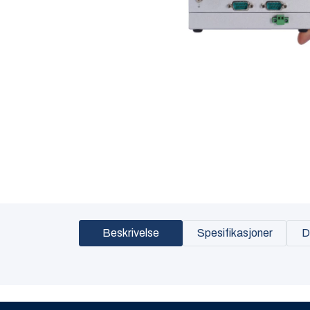
Beskrivelse
Spesifikasjoner
D