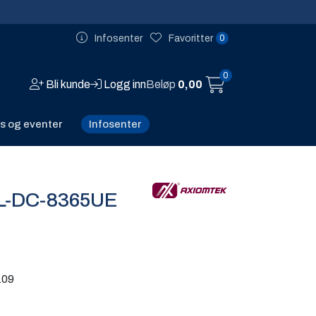
0
Infosenter
Favoritter
0
Bli kunde
Logg inn
Beløp
0,00
Infosenter
s og eventer
L-DC-8365UE
109