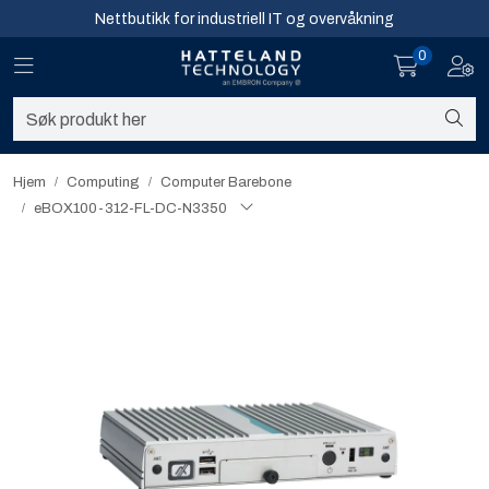
Skip to main content
Nettbutikk for industriell IT og overvåkning
0
Toggle navigation
Toggl
Sikkerhet og overvåkning
Nettverk
Hjem
Computing
Computer Barebone
eBOX100-312-FL-DC-N3350
Computing
Software og analyse
Infosenter
Sikkerhet og overvåkning
Nettverk