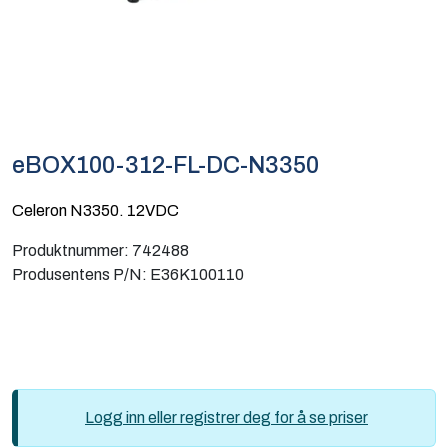
Computing
Software og analyse
Kurs og eventer
eBOX100-312-FL-DC-N3350
Infosenter
Celeron N3350. 12VDC
Produktnummer:
742488
Produsentens P/N:
E36K100110
Logg inn eller registrer deg for å se priser