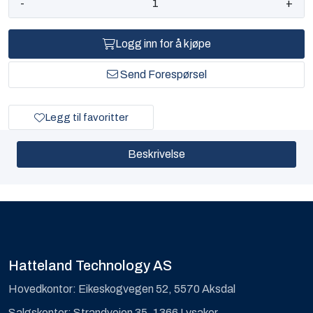
-
+
Logg inn for å kjøpe
Send Forespørsel
Legg til favoritter
Beskrivelse
Hatteland Technology AS
Hovedkontor: Eikeskogvegen 52, 5570 Aksdal
Salgskontor: Strandveien 35, 1366 Lysaker