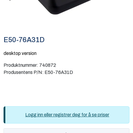
Computing
Software og analyse
Kurs og eventer
E50-76A31D
desktop version
Infosenter
Produktnummer:
740872
Produsentens P/N:
E50-76A31D
Logg inn eller registrer deg for å se priser