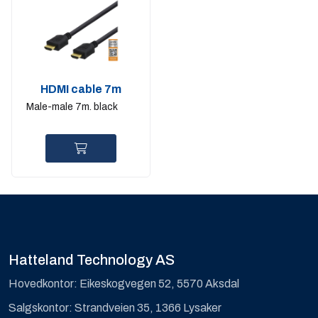
HDMI cable 7m
Male-male 7m. black
Hatteland Technology AS
Hovedkontor: Eikeskogvegen 52, 5570 Aksdal
Salgskontor: Strandveien 35, 1366 Lysaker