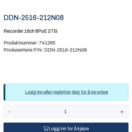
Computing
DDN-2516-212N08
Software og analyse
Recorder 16ch 8PoE 2TB
Kurs og eventer
Produktnummer:
741265
Produsentens P/N:
DDN-2516-212N08
Infosenter
Logg inn eller registrer deg for å se priser
-
+
Logg inn for å kjøpe