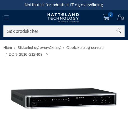
Skip to main content
Nettbutikk for industriell IT og overvåkning
0
Toggle navigation
Toggl
Sikkerhet og overvåkning
Nettverk
Hjem
Sikkerhet og overvåkning
Opptakere og servere
DDN-2516-212N08
Computing
Software og analyse
Infosenter
Sikkerhet og overvåkning
Nettverk