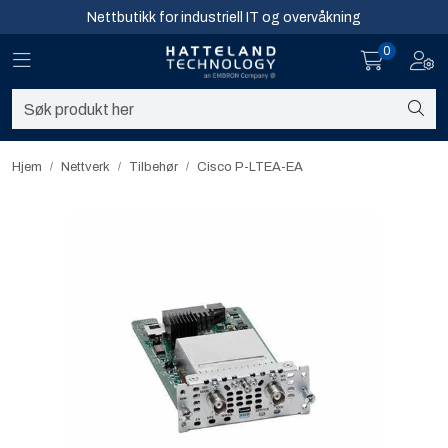
Skip to main content
Nettbutikk for industriell IT og overvåkning
0
Toggle navigation
Toggl
Sikkerhet og overvåkning
Nettverk
Hjem
Nettverk
Tilbehør
Cisco P-LTEA-EA
Computing
Software og analyse
Infosenter
Sikkerhet og overvåkning
Nettverk