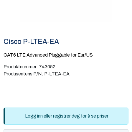
Computing
Software og analyse
Kurs og eventer
Cisco P-LTEA-EA
Infosenter
CAT6 LTE Advanced Pluggable for Eur/US
Produktnummer:
743052
Produsentens P/N:
P-LTEA-EA
Logg inn eller registrer deg for å se priser