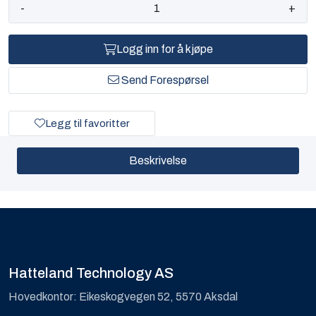
-
+
Logg inn for å kjøpe
Send Forespørsel
Legg til favoritter
Beskrivelse
Hatteland Technology AS
Hovedkontor: Eikeskogvegen 52, 5570 Aksdal