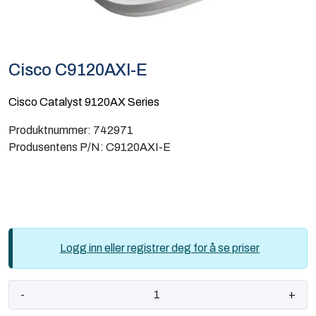
Computing
Software og analyse
Cisco C9120AXI-E
Kurs og eventer
Cisco Catalyst 9120AX Series
Produktnummer:
742971
Infosenter
Produsentens P/N:
C9120AXI-E
Logg inn eller registrer deg for å se priser
-
+