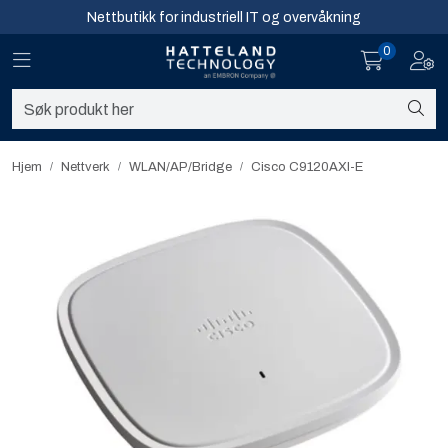
Skip to main content
Nettbutikk for industriell IT og overvåkning
0
Toggle navigation
Toggl
Sikkerhet og overvåkning
Nettverk
Hjem
Nettverk
WLAN/AP/Bridge​
Cisco C9120AXI-E
Computing
Software og analyse
Infosenter
Sikkerhet og overvåkning
Nettverk