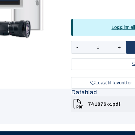
Logg inn ell
-
+
Legg til favoritter
Datablad
741876-x.pdf