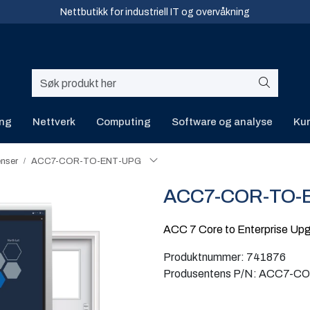
Nettbutikk for industriell IT og overvåkning
ing
Nettverk
Computing
Software og analyse
Kur
enser
ACC7-COR-TO-ENT-UPG
ACC7-COR-TO-
ACC 7 Core to Enterprise Upg
Produktnummer:
741876
Produsentens P/N:
ACC7-CO