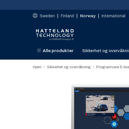
Skip to main content
|
|
|
Sweden
Finland
Norway
International
Alle produkter
Sikkerhet og overvåkn
Hjem
Sikkerhet og overvåkning
Programvare & lis