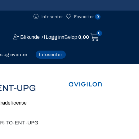
0
Infosenter
Favoritter
0
Bli kunde
Logg inn
Beløp
0,00
Infosenter
s og eventer
ENT-UPG
rade license
R-TO-ENT-UPG