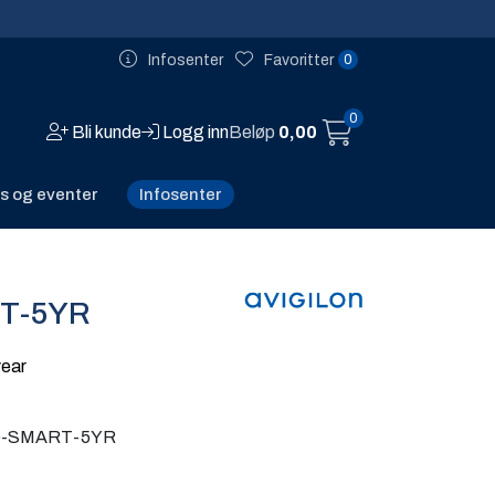
0
Infosenter
Favoritter
0
Bli kunde
Logg inn
Beløp
0,00
Infosenter
s og eventer
T-5YR
year
-SMART-5YR