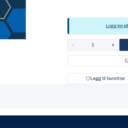
Logg inn ell
-
+
Legg til favoritter