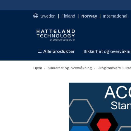
Skip to main content
|
|
|
Sweden
Finland
Norway
International
Alle produkter
Sikkerhet og overvåkn
Hjem
Sikkerhet og overvåkning
Programvare & lis