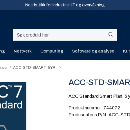
Nettbutikk for industriell IT og overvåkning
ing
Nettverk
Computing
Software og analyse
Kur
enser
ACC-STD-SMART-5YR
ACC-STD-SMAR
ACC Standard Smart Plan. 5 
Produktnummer:
744072
Produsentens P/N:
ACC-STD