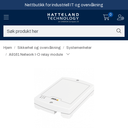
Skip to main content
Nettbutikk for industriell IT og overvåkning
0
Toggle navigation
Toggl
Sikkerhet og overvåkning
Nettverk
Hjem
Sikkerhet og overvåkning
Systemenheter
A9161 Network I-O relay module
Computing
Software og analyse
Infosenter
Sikkerhet og overvåkning
Nettverk