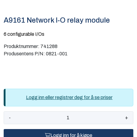
Computing
A9161 Network I-O relay module
Software og analyse
6 configurable I/Os
Kurs og eventer
Produktnummer:
741288
Produsentens P/N:
0821-001
Infosenter
Logg inn eller registrer deg for å se priser
-
+
Logg inn for å kjøpe