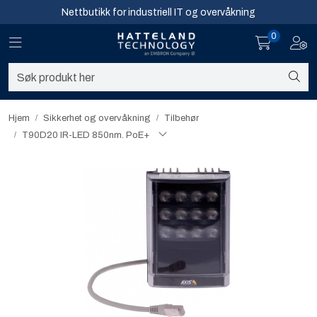
Skip to main content
Nettbutikk for industriell IT og overvåkning
0
Toggle navigation
Toggl
Sikkerhet og overvåkning
Nettverk
Hjem
Sikkerhet og overvåkning
Tilbehør
T90D20 IR-LED 850nm. PoE+
Computing
Software og analyse
Infosenter
Sikkerhet og overvåkning
Nettverk