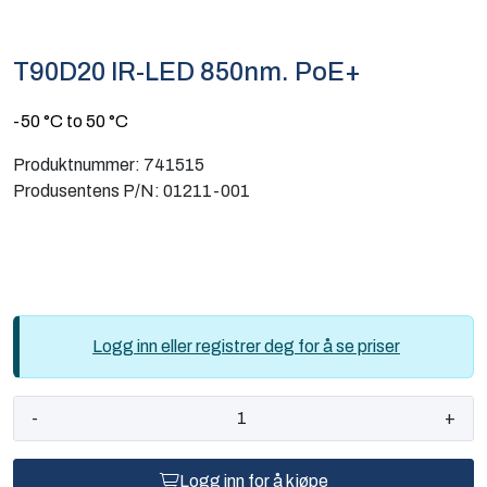
Computing
T90D20 IR-LED 850nm. PoE+
Software og analyse
-50 °C to 50 °C
Kurs og eventer
Produktnummer:
741515
Produsentens P/N:
01211-001
Infosenter
Logg inn eller registrer deg for å se priser
-
+
Logg inn for å kjøpe