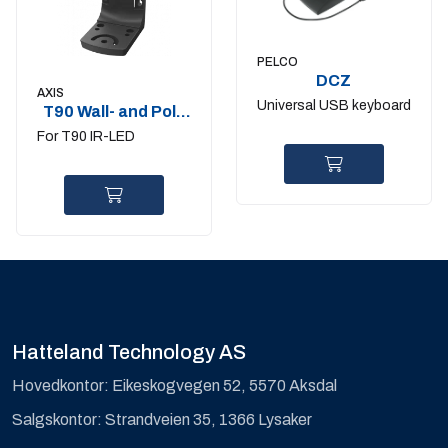
PELCO
DCZ
AXIS
Universal USB keyboard
T90 Wall- and Pole
mount
For T90 IR-LED
Hatteland Technology AS
Hovedkontor: Eikeskogvegen 52, 5570 Aksdal
Salgskontor: Strandveien 35, 1366 Lysaker